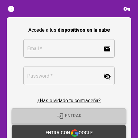
info
vpn_key
Accede a tus
dispositivos en la nube
email
Email
*
visibility_off
Password
*
¿Has olvidado tu contraseña?
login
ENTRAR
ENTRA CON
OOGLE